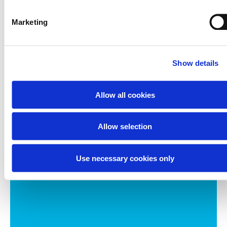
Marketing
Neuraxpharm @ 2026
Cookie-Richtlinien
Hinweise zum Datenschutz
Impressum
Show details
Allow all cookies
Tragen Sie sich in unsere
Mailingliste ein
Allow selection
Halten Sie sich mit dem Neuraxpharm-Blog auf
dem Laufenden.
Use necessary cookies only