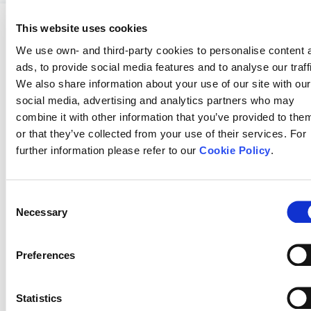
This website uses cookies
ZNS
We use own- and third-party cookies to personalise content 
Portfolio
ads, to provide social media features and to analyse our traff
We also share information about your use of our site with our
ZNS Fokus
social media, advertising and analytics partners who may
Neuraxpharm Blog
combine it with other information that you’ve provided to the
or that they’ve collected from your use of their services. For
Neuraxpharm
further information please refer to our
Cookie Policy
.
Über uns
Innovation
Consent
Unsere Verpflichtung
Necessary
Selection
Kontakt
Preferences
Kontakt
Ethik-und Compliance-Kanal
Statistics