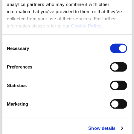
analytics partners who may combine it with other
information that you’ve provided to them or that they’ve
collected from your use of their services. For further
Inhaltsstoffe
information please refer to our
Cookie Policy
.
Füllstoffe: Sorbitol, Xylitol,; Baldrianwurzel-Extrakt;
Hopfen-Extrakt; Aromen; Trennmittel: Siliciumdioxid;
Melatonin; Süßungsmittel: Sucralose, Acesulfam K.
Consent
Necessary
Selection
Preferences
Aufbewahrung
Statistics
Außerhalb der Reichweite von kleinen Kindern
aufbewahren. In der Originalpackung vor direktem
Marketing
Sonnenlicht geschützt an einem trockenen Ort
lagern, nicht über 25°C lagern.
Wichtiger Hinweis
Show details