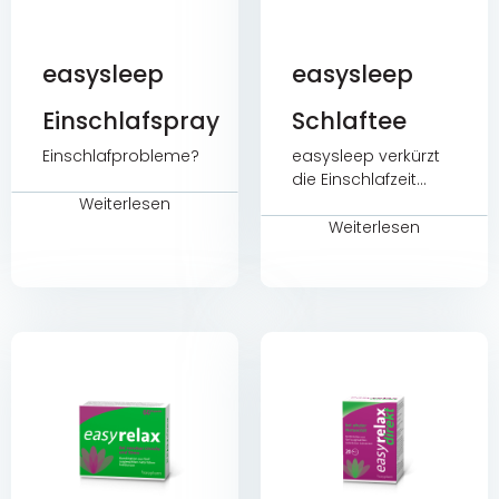
easysleep
easysleep
Einschlafspray
Schlaftee
Einschlafprobleme?
easysleep verkürzt
die Einschlafzeit
(Melatonin) und
Weiterlesen
sorgt für einen
Weiterlesen
gesunden und
natürlichen Schlaf
(Zitronenmelisse
und Hopfen).