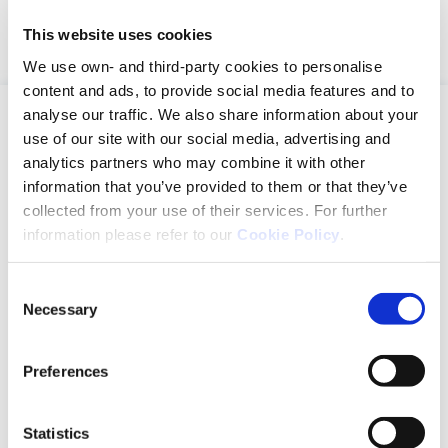
Nie masz swojego profilu?
Zarejestruj się
This website uses cookies
We use own- and third-party cookies to personalise
content and ads, to provide social media features and to
analyse our traffic. We also share information about your
OUN
use of our site with our social media, advertising and
analytics partners who may combine it with other
Portfolio
information that you’ve provided to them or that they’ve
Lekarze
collected from your use of their services. For further
information please refer to our
Cookie Policy
.
Farmaceuci
Neuraxpharm
Consent
Necessary
Selection
O nas
Nasze zaangażowanie
Preferences
Komitet Wykonawczy
Neuraxpharm Blog
Statistics