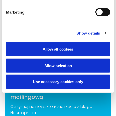
Kontakt
Marketing
Kontakt
Zgłaszanie działań niepożądanych
Kanał dotyczący Etyki i Zgodności
Show details
Allow all cookies
Neuraxpharm @ 2021
Polityka plików cookies
Polityka prywatności
Allow selection
Nota prawna
Use necessary cookies only
Zapisz się na naszą listę
mailingową
Otrzymuj najnowsze aktualizacje z bloga
Neuraxpharm.