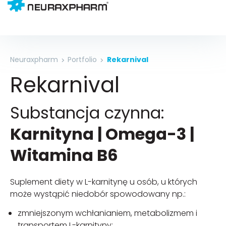
Neuraxpharm
Portfolio
Rekarnival
Rekarnival
Substancja czynna:
Karnityna | Omega-3 |
Witamina B6
Suplement diety w L-karnitynę u osób, u których
może wystąpić niedobór spowodowany np.:
zmniejszonym wchłanianiem, metabolizmem i
transportem L-karnityny;