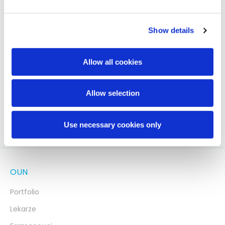
Substancja czynna
Karnityna | Omega-3 | Witamina B6
Show details
Dawki i informacje
Allow all cookies
Dawka
Opakowanie
Piktogram
BLO
Allow selection
30 kaps.
3116
Use necessary cookies only
OUN
Portfolio
Lekarze