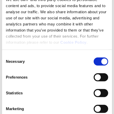
content and ads, to provide social media features and to
analyse our traffic. We also share information about your
use of our site with our social media, advertising and
analytics partners who may combine it with other
information that you’ve provided to them or that they’ve
collected from your use of their services. For further
information please refer to our
Cookie Policy
.
Consent
Informacje techniczne
Necessary
Selection
Postać farmaceutyczna
kapsułki żelatynowe twarde
Preferences
Substancje pomocnicze / składniki
winian L-karnityny, sproszkowane kwasy tłuszczowe
Statistics
OMEGA-3 65%, żelatyna, substancja
przeciwzbrylająca (sole magnezowe kwasów
Marketing
tłuszczowych), chlorowodorek pirydoksyny.