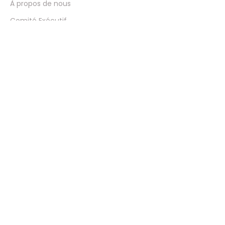
À propos de nous
Comité Exécutif
Blog Neuraxpharm
Nous contacter
Contact
Pharmacovigilance
Ethics and Compliance Channel
Neuraxpharm @ 2023
Politique d’utilisation des cookies
Politique de confidentialité
Avis juridique
Rejoignez notre liste de