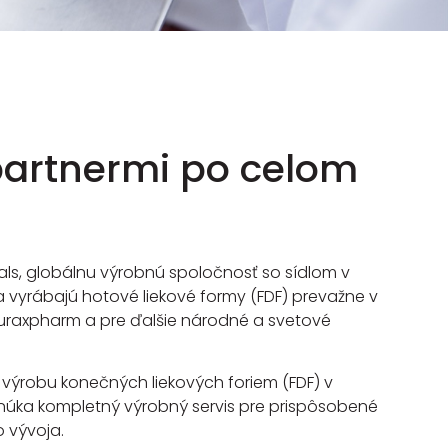
 partnermi po celom
ls, globálnu výrobnú spoločnosť so sídlom v
 a vyrábajú hotové liekové formy (FDF) prevažne v
uraxpharm a pre ďalšie národné a svetové
výrobu konečných liekových foriem (FDF) v
úka kompletný výrobný servis pre prispôsobené
 vývoja.