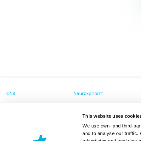
CNS
Neuraxpharm
Lekár
O nás
This website uses cookie
Lekárnik
Náš záväzok
We use own- and third-part
Výkonný výbor
and to analyse our traffic.
Blog spoločnosti Neuraxpharm
advertising and analytics 