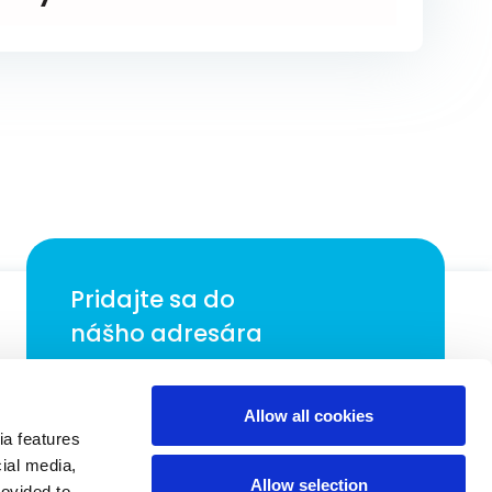
Pridajte sa do
nášho adresára
Získajte najnovšie aktualizácie z
blogu spoločnosti Neuraxpharm.
Allow all cookies
E-mail
*
ia features
cial media,
Allow selection
rovided to