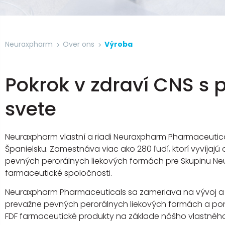
Neuraxpharm
Over ons
Výroba
Pokrok v zdraví CNS s
svete
Neuraxpharm vlastní a riadi Neuraxpharm Pharmaceutica
Španielsku. Zamestnáva viac ako 280 ľudí, ktorí vyvíjajú
pevných perorálnych liekových formách pre Skupinu Ne
farmaceutické spoločnosti.
Neuraxpharm Pharmaceuticals sa zameriava na vývoj a 
prevažne pevných perorálnych liekových formách a pon
FDF farmaceutické produkty na základe nášho vlastného