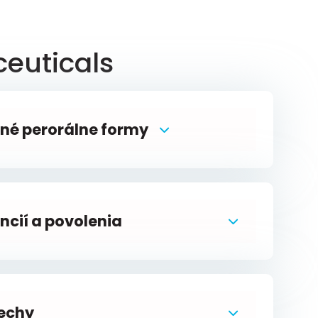
euticals
ilné perorálne formy
ncií a povolenia
echy