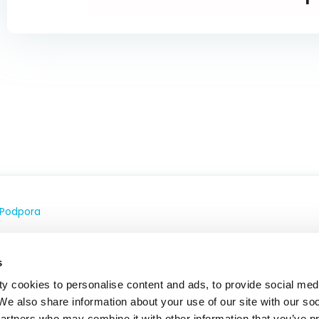
Podpora
Kontakt
s
Farmakovigilancia
y cookies to personalise content and ads, to provide social med
 We also share information about your use of our site with our so
partners who may combine it with other information that you’ve p