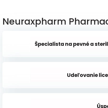
Neuraxpharm Pharmac
Špecialista na pevné a ster
Udeľovanie lice
Úsp