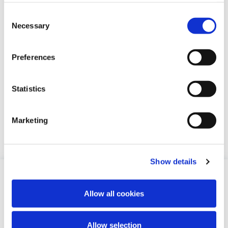
ALZHEIMEROVA CHOROBA
Consent
Necessary
Prvých 10 príznakov
Selection
Alzheimerovej choroby
Preferences
Alzheimerova choroba má mnoho podôb.
Príznaky sa líšia v závislosti od postihnutej
Statistics
oblasti. Prejavy prvých príznakov
Alzheimerovej choroby u mladého človeka
(do 65 rokov) nie sú rovnaké ako u
Marketing
sedemdesiatnika alebo osemdesiatnika.
Scopri di più
Show details
CNS
Allow all cookies
Lekár
Lekárnik
Allow selection