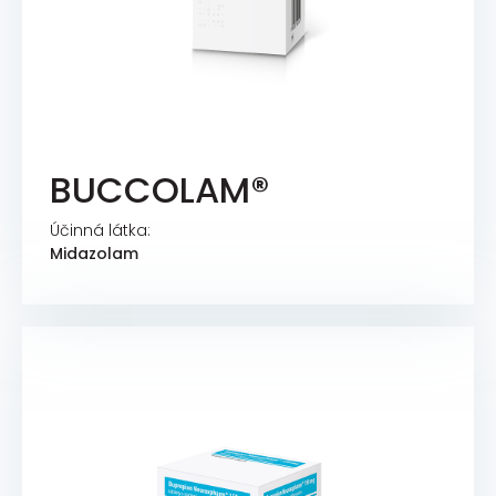
BUCCOLAM®
Účinná látka:
Midazolam