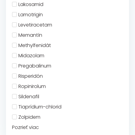
Lakosamid
Lamotrigin
Levetiracetam
Memantín
Methylfenidát
Midazolam
Pregabalinum
Risperidón
Ropinirolum
Sildenafil
Tiaprídium-chlorid
Zolpidem
Pozrieť viac