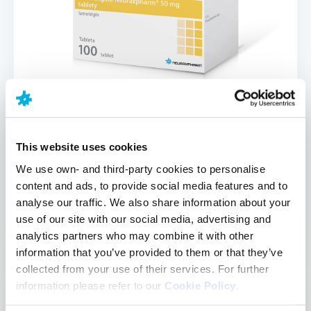
This website uses cookies
LAMOTRIGINE
We use own- and third-party cookies to personalise
content and ads, to provide social media features and to
NEURAXPHARM
analyse our traffic. We also share information about your
use of our site with our social media, advertising and
Účinná látka:
analytics partners who may combine it with other
Lamotrigine
information that you’ve provided to them or that they’ve
collected from your use of their services. For further
information please refer to our
Cookie Policy
.