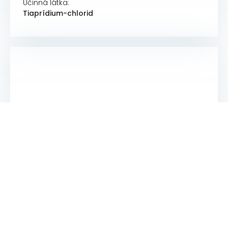
Účinná látka:
Tiaprídium-chlorid