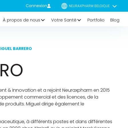
Connexion
NEURAXPHARM BELGIQUE
À propos de nous
Votre Santé
Portfolio
Blog
IGUEL BARRERO
ERO
nt & Innovation et a rejoint Neuraxpharm en 2015
loppement commercial et des licences, de la
de produits. Miguel dirige également le
rmaceutique, à différents postes et dans différentes