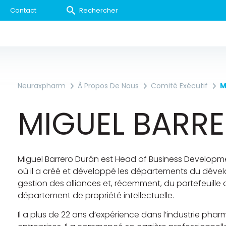
Contact
Neuraxpharm
À Propos De Nous
Comité Exécutif
M
MIGUEL BARR
Miguel Barrero Durán est Head of Business Developme
où il a créé et développé les départements du déve
gestion des alliances et, récemment, du portefeuille 
département de propriété intellectuelle.
Il a plus de 22 ans d’expérience dans l’industrie pha