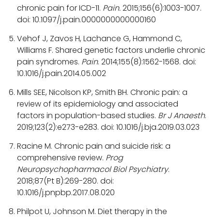
chronic pain for ICD-11.
Pain.
2015;156(6):1003-1007.
doi: 10.1097/j.pain.0000000000000160
Vehof J, Zavos H, Lachance G, Hammond C,
Williams F. Shared genetic factors underlie chronic
pain syndromes.
Pain
. 2014;155(8):1562-1568. doi:
10.1016/j.pain.2014.05.002
Mills SEE, Nicolson KP, Smith BH. Chronic pain: a
review of its epidemiology and associated
factors in population-based studies.
Br J Anaesth
.
2019;123(2):e273-e283. doi: 10.1016/j.bja.2019.03.023
Racine M. Chronic pain and suicide risk: a
comprehensive review.
Prog
Neuropsychopharmacol Biol Psychiatry
.
2018;87(Pt B):269-280. doi:
10.1016/j.pnpbp.2017.08.020
Philpot U, Johnson M. Diet therapy in the