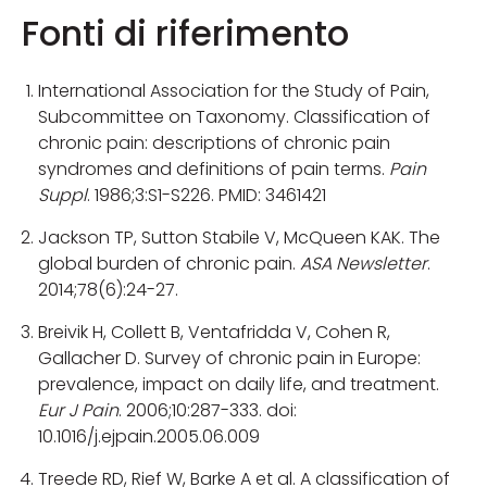
Fonti di riferimento
International Association for the Study of Pain,
Subcommittee on Taxonomy. Classification of
chronic pain: descriptions of chronic pain
syndromes and definitions of pain terms.
Pain
Suppl
. 1986;3:S1-S226. PMID: 3461421
Jackson TP, Sutton Stabile V, McQueen KAK. The
global burden of chronic pain.
ASA Newsletter
.
2014;78(6):24-27.
Breivik H, Collett B, Ventafridda V, Cohen R,
Gallacher D. Survey of chronic pain in Europe:
prevalence, impact on daily life, and treatment.
Eur J Pain
. 2006;10:287-333. doi:
10.1016/j.ejpain.2005.06.009
Treede RD, Rief W, Barke A et al. A classification of