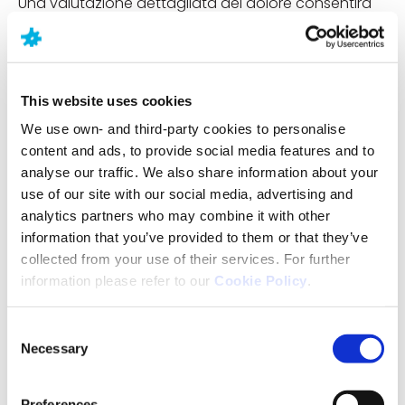
Una valutazione dettagliata del dolore consentirà
all’operatore sanitario di determinare se il dolore
sperimentato corrisponde a una sindrome dolorosa
già nota o se è presente una malattia strutturale
che può essere motivo del dolore. Essa potrà quindi
This website uses cookies
essere utile per comprendere ciò che causa il
We use own- and third-party cookies to personalise
dolore persistente e se tale causa sia di natura
content and ads, to provide social media features and to
fisica o psicologica. La valutazione evidenzierà
analyse our traffic. We also share information about your
anche eventuali effetti negativi del dolore sul
use of our site with our social media, advertising and
funzionamento fisico e sociale ed esplorerà
analytics partners who may combine it with other
eventuali problemi coesistenti che potrebbero
information that you’ve provided to them or that they’ve
richiedere un trattamento simultaneo ad esso.
collected from your use of their services. For further
information please refer to our
Cookie Policy
.
Test per diagnosticare il dolore
cronico
Consent
Necessary
Selection
Sebbene non esista un test diagnostico specifico
per il dolore cronico, sono a disposizione degli
Preferences